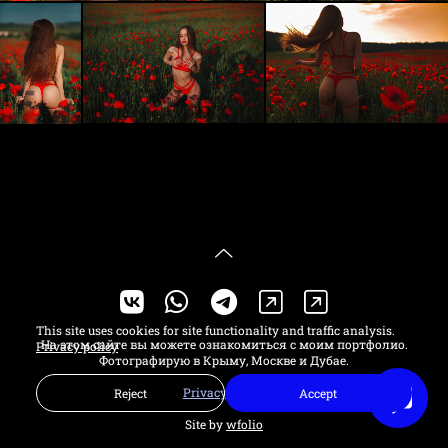
This site uses cookies for site functionality and traffic analysis.
На этом сайте вы можете ознакомиться с моим портфолио.
Privacy policy
Фотографирую в Крыму, Москве и Дубае.
Privacy policy
Reject
Accept
Site by
wfolio